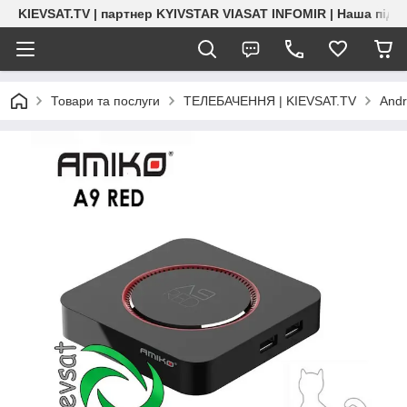
KIEVSAT.TV | партнер KYIVSTAR VIASAT INFOMIR | Наша підт
Товари та послуги
ТЕЛЕБАЧЕННЯ | KIEVSAT.TV
Andr