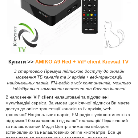
Купити >>
AMIKO A9
Red
+ ViP client
Kievsat T
V
З стартовою Преміум підпискою доступу до онлайн
мовлення ТБ каналів та їх архівів + веб-трансляцій
національних парків, FM-радіо з усіх континентів, можливо
індівідуально замаовити контент та багато іншого!
В наповненні
VIP client
налаштовані та підключені
мультімедіні сервіси. За умови щомісячної підписки Ви маєте
доступ до online трансляції каналів та їх архівів, web
трансляції Національних парків, FM радіо з усіх континентів з
підтримкої без залежності від вашої геолокації/ Підключений
та налаштований Медія Центр з чималим вибором
встановлених та налаштованих online кінотеатрів. Все це
доповнюється популярними додатками, включена