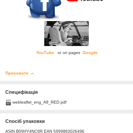
YouTube
or on pages
Google
Приховати
Специфікація
webleaflet_eng_A9_RED.pdf
Спосіб упаковки
ASIN B09HY4NC8R EAN 5999883026496