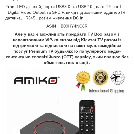
Front LED дісплей, порти USB3.0 та USB2.0 , слот TF card
, Digital Video Output та SPDIF, вихід під зовнішній адаптер IR
датчика, RJ45 , роз'єм живлення DC in
ASIN B09HY4NC8R
Але у вас є можливість придбати TV Box разом з
налаштованим VIP-клієнтом від Kievsat.TV разом із
підтримкою та підпискою на пакет мультимедійних
послуг Premium TV будь-якого популярного медіа-
контенту чи телевізійного (OTT) сервісу, який працює без
обмежень геолокації .