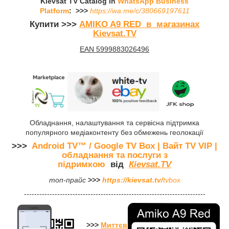
Kievsat TV Catalog in
WhatsApp Business
Platform
:
>>>
https://wa.me/c/380669197611
Купити
>>>
AMIKO A9 RED
в магазинах
Kievsat.TV
EAN 5999883026496
Обладнання, налаштування та сервісна підтримка
популярного медіаконтенту без обмежень геолокації
>>>
Android TV™ / Google TV Box | Вайт TV VIP
|
обладнання та послуги з
підримкою
від
Кіevsat.
TV
топ-прайс
>>>
https://kievsat.tv/
tvbox
-----------------------------------------------------------------------
>>
>
М
иттєв