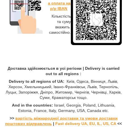
а cплата
на
р/р IBAN
Кількстість
та суму
вкажить
cамостійно.
Доставка здійснюється в усі регіони | Delivery is carried
out to all regions :
Delivery to all regions of UA:
Київ, Одеса, Вінниця, Львів,
Херсон, Хмельницький, Івано-Франківськ, Львів, Тернопіль,
Луцьк, Запоріжжя, Дніпро, Житомир, Чернігів, Чернівці, Харків,
Суми, Краматорськ тощо.
And in the countries:
Israel, Georgia, Poland, Lithuania,
Estonia, France, Italy, Germany, USA, Canada etc.
>>
вартість міжнародної доставки та умови доставки
поштових відправлень
|
Fast delivery UA, EU, IL, US, CA
<<