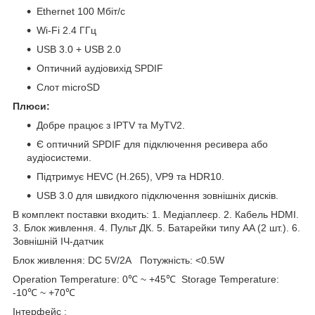
Ethernet 100 Мбіт/с
Wi-Fi 2.4 ГГц
USB 3.0 + USB 2.0
Оптичний аудіовихід SPDIF
Слот microSD
Плюси:
Добре працює з IPTV та MyTV2.
Є оптичний SPDIF для підключення ресивера або
аудіосистеми.
Підтримує HEVC (H.265), VP9 та HDR10.
USB 3.0 для швидкого підключення зовнішніх дисків.
В комплект поставки входить: 1. Медіаплеєр. 2. Кабель HDMI.
3. Блок живлення. 4. Пульт ДК. 5. Батарейки типу AA (2 шт.). 6.
Зовнішній ІЧ-датчик
Блок живлення: DC 5V/2A Потужність: <0.5W
Operation Temperature: 0℃ ~ +45℃ Storage Temperature:
-10℃ ~ +70℃
Інтерфейс :