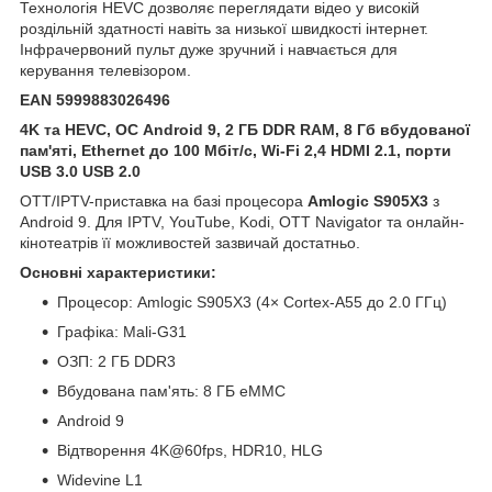
Технологія HEVC дозволяє переглядати відео у високій
роздільній здатності навіть за низької швидкості інтернет.
Інфрачервоний пульт дуже зручний і навчається для
керування телевізором.
EAN 5999883026496
4K та HEVC, ОС Android 9, 2 ГБ DDR RAM, 8 Гб вбудованої
пам'яті, Ethernet до 100 Мбіт/с, Wi-Fi 2,4 HDMI 2.1, порти
USB 3.0 USB 2.0
OTT/IPTV-приставка на базі процесора
Amlogic S905X3
з
Android 9. Для IPTV, YouTube, Kodi, OTT Navigator та онлайн-
кінотеатрів її можливостей зазвичай достатньо.
Основні характеристики:
Процесор: Amlogic S905X3 (4× Cortex-A55 до 2.0 ГГц)
Графіка: Mali-G31
ОЗП: 2 ГБ DDR3
Вбудована пам'ять: 8 ГБ eMMC
Android 9
Відтворення 4K@60fps, HDR10, HLG
Widevine L1