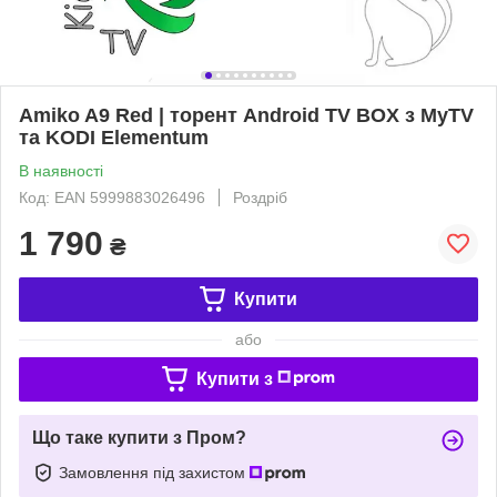
Amiko A9 Red | торент Android TV BOX з MyTV
та KODI Elementum
В наявності
Код: EAN 5999883026496
Роздріб
1 790
₴
Купити
або
Купити з
Що таке купити з Пром?
Замовлення під захистом