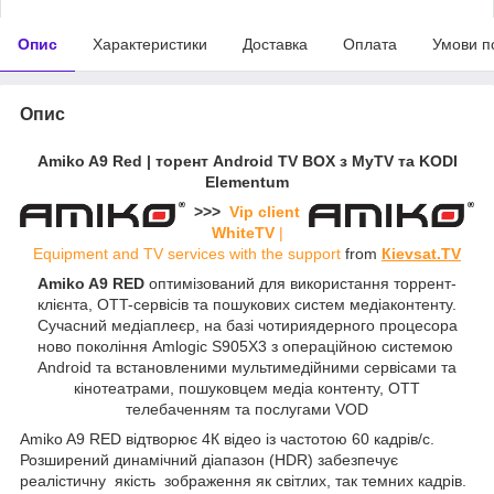
Опис
Характеристики
Доставка
Оплата
Умови п
Опис
Amiko A9 Red | торент Android TV BOX з MyTV та KODI
Elementum
>>>
Vip client
WhiteTV
|
Equipment and TV services with the
support
from
Кіevsat.TV
Amiko A9 RED
оптимізований для використання торрент-
клієнта, OTT-сервісів та пошукових систем медіаконтенту.
С
учасний медіаплеєр, на базі чотириядерного процесора
ново покоління Amlogic S905X3 з операційною системою
Android та встановленими мультимедійними сервісами та
кінотеатрами, пошуковцем медіа контенту, ОТТ
телебаченням та послугами VOD
Amiko A9 RED відтворює 4К відео із частотою 60 кадрів/с.
Розширений динамічний діапазон (HDR) забезпечує
реалістичну якість зображення як світлих, так темних кадрів.