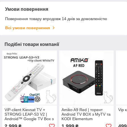
Умови повернення
Повернення товару впродовж 14 днів за домовленістю
Всі умови повернення
Подібні товари компанії
ViP-client Kievsat TV +
Amiko A9 Red | торент
Vip 
STRONG LEAP-S3 V2 |
Android TV BOX з MyTV та
Android™ Google TV Box з
KODI Elementum
сертифікатами та
2 999
1 999
499
₴
₴