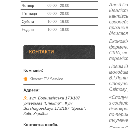
Але й Гю
Четвер
09:00
20:00
ідеаліст
Пʼятниця
09:00
20:00
кантівсь
Субота
10:00
16:00
європей
прагнень
Неділя
10:00
18:00
ділилася
Економік
форменим
КОНТАКТИ
США, як 
переміст
Новим і
молодим
В.І.Лені
Kievsat TV Service
Сполучен
Світову 
«Сполуче
вул. Борщагівська 173/187
з соціал
універмаг "Спектр" , Kyiv
Borshagovskaya 173/187 "Spectr",
демократ
Київ, Україна
по-перше
тлумачен