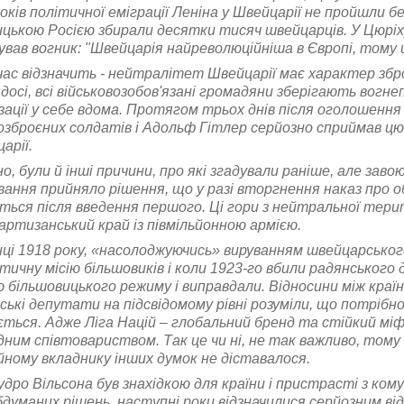
 років політичної еміграції Леніна у Швейцарії не пройшли б
цькою Росією збирали десятки тисяч швейцарців. У Цюріх
вав вогник: "Швейцарія найреволюційніша в Європі, тому
 час відзначить - нейтралітет Швейцарії має характер з
 досі, всі військовозобов'язані громадяни зберігають вогне
зації у себе вдома. Протягом трьох днів після оголошенн
озброєних солдатів і Адольф Гітлер серйозно сприймав цю
арії.
о, були й інші причини, про які згадували раніше, але зав
ання прийняло рішення, що у разі вторгнення наказ про о
ться після введення першого. Ці гори з нейтральної тер
артизанський край із півмільйонною армією.
нці 1918 року, «насолоджуючись» вируванням швейцарськог
ичну місію більшовиків і коли 1923-го вбили радянського
більшовицького режиму і виправдали. Відносини між країна
ькі депутати на підсвідомому рівні розуміли, що потрібно 
ться. Адже Ліга Націй – глобальний бренд та стійкий міф
ним співтовариством. Так це чи ні, не так важливо, тому 
ному вкладнику інших думок не діставалося.
дро Вільсона був знахідкою для країни і пристрасті з ком
думаних рішень, наступні роки відзначилися серйозним в