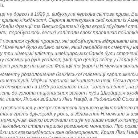
и.
це не довго і в 1929 р. вибухнула чергова світова криза. В
 кризою ліквідності. Європа витягувала свої кошти із Аме
 Уряди Франції та Великобританії були вкрай збуджені ста
ли, перебувають великі капітали своїх платників податків
ї почалися судові процеси, які зобов'язують відкривати і
У Німеччині було видано закон, який передбачає смертну ка
у три німецькі клієнти швейцарських банків були страчен
ку таємницю руйнувалася, ¦міф про центр світу у Палаці
ся і реакція на вимоги Франції та ¦карні в Німеччині вилила
 моменту розголошення банківської таємниці каратиметьс
онституції. Міфічні гарантії змінилися на нові, більш пр
ув створений і в 1936 розвалився т.зв. "золотий блок", н
ість до золота національних валют і куди Швейцарія вход
а, Італія, Японія вийшли з Ліги Націй, а Радянський Союз в
и розписалися у неефективності першого міжнародного п
стала грати другорядну роль, а зближення Німеччини зі 
неминучим. Банки розпочали пошук не лише нової клієнтур
кі вкладники стали першою розмінною монетою. Про розви
дки цих взаємовідносин вже обговорювали. Криза Ліги Нац