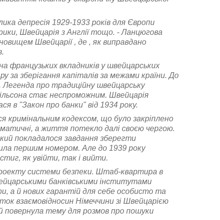
елика депресія 1929-1933 років для Європи
рики, Швейцарія з Англії тощо. - Ланцюгова
новищем Швейцарії , де , як виправдано
.
мена французьких вкладників у швейцарських
ру за зберігання капіталів за межами країни. До
і. Легенда про традиційну швейцарську
 Вільсона стає неспроможним. Швейцарія
ся в "Закон про банки" від 1934 року.
я кримінальним кодексом, що було закріплено
агматичні, а життя потекло далі своєю чергою.
а який покладалося завдання зберегти
ила першим номером. Але до 1939 року
стиг, як увійти, так і вийти.
роекту системи безпеки. Штаб-квартира в
швейцарськими банківськими інститутами
и, а й нових гарантій для себе особисто та
ток взаємовідносин Німеччини зі Швейцарією
ій повернула тему для розмов про пошуки