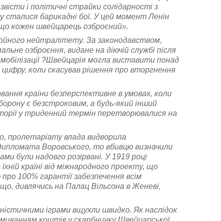
езвісти і політичні страйки солідарності з
у сталися барикадні бої. У цей момент Ленін
 що кожен швейцарець озброєний».
бройного нейтралітету. За законодавством,
пальне озброєння, видане на діючій службі після
я мобілізації ?Швейцарія могла виставити понад
 цифру, коли скасував рішення про вторгнення
оювання країни безперспективне в умовах, коли
борону є безстроковим, а будь-який інший
иторії у триденний термін перетворювалися на
о, пролетаріату влада видворила
 дипломата Воровського, то вбивцю визначили
ми були надовго розірвані. У 1919 році
їхній країні від міжнародного проекту, що
 про 100% гарантії забезпечення всім
що, дивлячись на Палац Вільсона в Женеві,
уністичними іграми вщухли швидко. Як наслідок
ідмиванням коштів у скарбничку Швейцарської