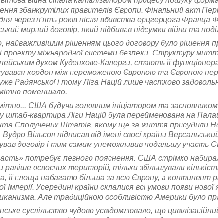
вітова війна стала каталізатором процесу пошуку формат
ення збанкрутілих правителів Європи. Фінальний акт Першо
дня через п'ять років після вбивства ерцгерцога Франца 
ький мирний договір, який підбивав підсумки війни та по
, найважливішим рішенням цього договору було рішення пр
 проекту міжнародної системи безпеки. Структуру миттєв
пейським духом Куденхове-Калерги, стають її функціонера
вався кордон між переможеною Європою та Європою перемож
уже Радянської і тому Ліга Націй лише частково задовольн
мітно поменшало.
мітно... США будучи головним ініціатором та засновником Л
у штаб-квартира Ліги Націй була перейменована на Палац 
та Сполучених Штатів, якому ще за життя присудили Нобе
 Вудро Вільсон підписав від імені своєї країни Версальсь
вав договір і тим самим унеможливив подальшу участь США
часть» потребує певного пояснення. США стрімко набирал
 раніше освоєних територій, тільки збільшували кількість
а, її площа набагато більша за всю Європу, а континент 
ої Імперії. Усередині країни склалися всі умови появи нової
иканизма. Але традиційною особливістю Америки було праг
ське суспільство чудово усвідомлювало, що цивілізаційни