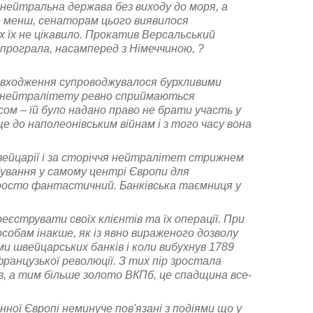
 нейтральна держава без виходу до моря, а
не менш, сенаторам цього виявилося
х їх не цікавило. Прокатив Версальський
 програла, насамперед з Німеччиною, ?
ї входження супроводжувалося бурхливими
тки нейтралітету ревно сприймаються
ом – їй було надано право не брати участь у
 до наполеонівським війнам і з того часу вона
вейцарії і за сторіччя нейтралітет стрижнем
абування у самому центрі Європи для
просто фантастичний. Банківська таємниця у
еєструвати своїх клієнтів та їх операції. При
обам інакше, як із явно вираженого дозволу
и швейцарських банків і коли вибухнув 1789
анцузької революції. З тих пір зростала
в, а тим більше золото ВКПб, це спадщина все-
нної Європі неминуче пов'язані з подіями що у