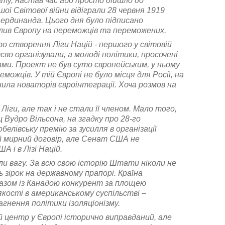
у, настав час або просто дійшло до
ї Світової війни відіграли 28 червня 1919
Фердинанда. Цього дня було підписано
ділив Європу на переможців та переможених.
о створення Ліги Націй - першого у світовій
о організували, а молоді політики, просочені
ми. Проект не був суто європейським, у ньому
ців. У тій Європі не було місця для Росії, на
ила новаторів євроінтеграції. Хоча розмов на
іги, але так і не стали її членом. Мало того,
Вудро Вільсона, на згадку про 28-го
лівську премію за зусилля в організації
кий мирний договір, але Сенат США не
 і в Лізі Націй.
и вагу. За всю свою історію Штати ніколи не
 зірок на державному прапорі. Країна
разом із Канадою конкурент за площею
 якості в американському суспільстві –
нення політики ізоляціонізму.
й центр у Європі історично виправданий, але