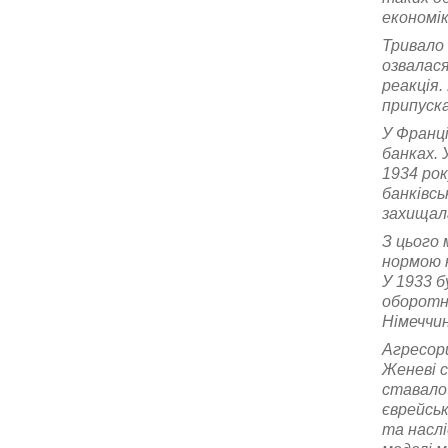
економік
Тривало 
озвалася
реакція.
припуска
У Франці
банках. 
1934 рок
банківсь
захищала
З цього
нормою к
У 1933 б
оборотн
Німеччин
Агресор
Женеві 
ставало 
єврейсь
та наслі