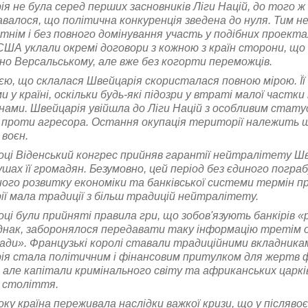
я не була серед перших засновників Ліги Націй, до того ж
валося, що політична конкуренція зведена до нуля. Тим 
нім і без повного домінування участь у подібних проекта
США уклали окремі договори з кожною з країн сторони, що
но Версальському, але вже без когорти переможців.
єю, що склалася Швейцарія скористалася повною мірою. Ї
 у країні, оскільки будь-які підозри у втраті малої час
ами. Швейцарія увійшла до Ліги Націй з особливим статус
 проти агресора. Остання окупація території належить ще
 воєн.
оці Віденський конгрес прийняв гарантії нейтралітету Ш
душах її громадян. Безумовно, цей період без єдиного погр
ного розвитку економіки та банківської системи термін 
ї мала традиції з більш традицій нейтралітету.
оці були прийняті правила гри, що зобов'язують банкірів «р
днак, заборонялося передавати таку інформацію третім ос
ради». Французькі королі ставали традиційними вкладникам
я стала політичним і фінансовим притулком для жертв фр
 але капітали кримінального світу та африканських царкі
 століття.
оку країна переживала наслідки важкої кризи, що у післявоє