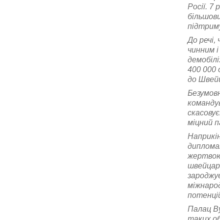
Росії. 7
більшови
підтриму
До речі,
чинним і
демобілі
400 000 
до Швейц
Безумовн
командув
скасовує
міцний п
Наприкі
дипломат
жертвою 
швейцарс
зароджує
міжнарод
потенцій
Палац Ву
таких об