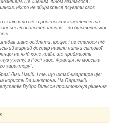
іознішим. Це дивним чином вживалося і
шансів, ніхто не збирається псувати своє
 ізолювало від європейських комплексів та
крайньої лівої альтернативи – до більшовицької
орін.
ипадав шанс осідлати процес і це сталося під
ьський мирний договір навели нитки світової
енція на якій коло країн, що приймають
ув у лету, в Росії хаос, Франція не морська
го характеру".
азі Ліги Націй. І те, що штаб-квартира цієї
е на користь Вашингтона. На Паризькій
депутатів Вудро Вільсон проштовхнув рішення
х