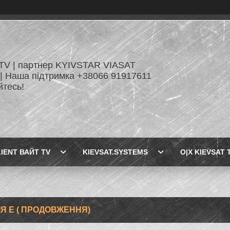
TV | партнер KYIVSTAR VIASAT
| Наша підтримка +38066 91917611
йтесь!
LIENT ВАЙТ TV
KIEVSAT.SYSTEMS
O|X KIEVSAT 
ІЯ Е ( ПРОДОВЖЕННЯ)