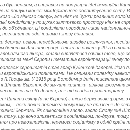
го був першим, а спирався на популярні ідеї Іммануїла Ка
ів на пошуки моделі міждержавного облаштування світу. В
кого «до вічного світу», але ніяк не думки реальних волода
ські конфлікти у пошуках життєвого простору ніяк не сп
 до об'єднання. Ці конфлікти породили лише національно-в
, поглиналася одні іншими і знову ділилася.
и держав, немов передбачаючи швидке розлучення, поспіша
 болотом для інтеграції. Тільки на початку 20-го столітт
глобального лідера, стали виявлятися ознаки того, що св
итися за межі Європи і тематика євроінтеграції знову по
деологом євроштатів став граф Куденхові-Калергі. Його 
и європейськими політиками. Не оминали полеміку навко
н з Л.Троцьким. У 1915 році Володимир Ілліч присвятив 
і Штати Європи», де звучала критика, цілком зрозуміла 
революцію та об'єднання, але під владою пролетаріату:
ні Штати світу (а не Європи) є тією державною формою об
ізмом, – поки повна перемога комунізму не призведе до ост
ичної держави. Як самостійне гасло, гасло Сполучені Шта
, тому, що воно зливається з соціалізмом; по-друге, тому
ня про неможливість перемоги соціалізму в одній країні та