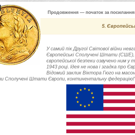
Продовження — початок за посилання
5.
Європейсь
У самий пік Другої Світової війни нев
Європейські Сполучені Штати (СШЕ), 
європейської безпеки озвучено ним у т
1943 році. Ідея не нова і згадка про
Відомий заклик Віктора Гюго на масонс
и Сполучені Штати Європи, континентальну федерацію!"