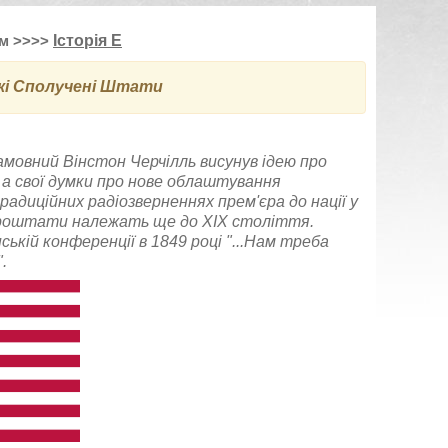
м >>>>
Історія Е
кі Сполучені Штати
гамовний Вінстон Черчілль висунув ідею про
а свої думки про нове облаштування
радиційних радіозверненнях прем'єра до нації у
 Євроштати належать ще до XIX століття.
ькій конференції в 1849 році "...Нам треба
.