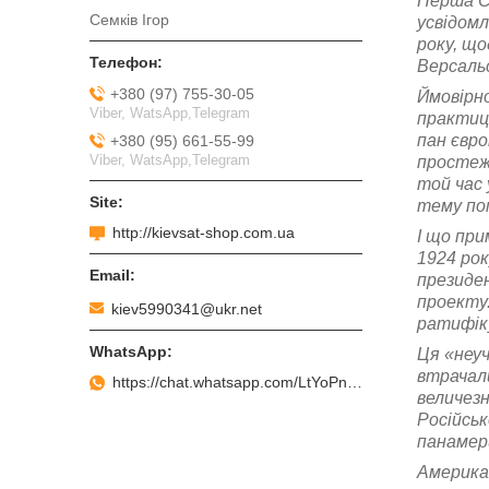
Перша С
Семків Ігор
усвідомл
року, що
Версальс
+380 (97) 755-30-05
Ймовірно
Viber, WatsApp,Telegram
практиці
пан євро
+380 (95) 661-55-99
Viber, WatsApp,Telegram
простежу
той час 
тему по
http://kievsat-shop.com.ua
І що при
1924 рок
президен
проекту.
kiev5990341@ukr.net
ратифіку
Ця «неу
втрачали
https://chat.whatsapp.com/LtYoPnd53kR99JZRwUaGI1
величезн
Російськ
панамер
Американ