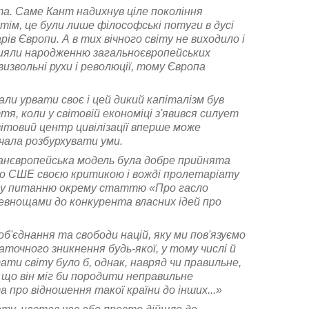
нта. Саме Кант надихнув ціле покоління
тім, це були лише філософські потуги в дусі
рів Європи. А в тих вічного світу не виходило і
рияли народженню загальноєвропейських
извольні рухи і революції, тому Європа
ли урвати своє і цей дикий капіталізм був
я, коли у світовій економіці з'явився силует
ітовий центр цивілізації вперше може
чала розбурхувати уми.
панєвропейська модель була добре прийнята
ло СШЕ своєю критикою і вожді пролетаріату
цьому питанню окрему статтю «Про гасло
ревнощами до конкурента власних ідей про
'єднання та свободи націй, яку ми пов'язуємо
аточного зникнення будь-якої, у тому числі й
ти світу було б, однак, навряд чи правильне,
, що він міг би породити неправильне
 про відношення такої країни до інших...»