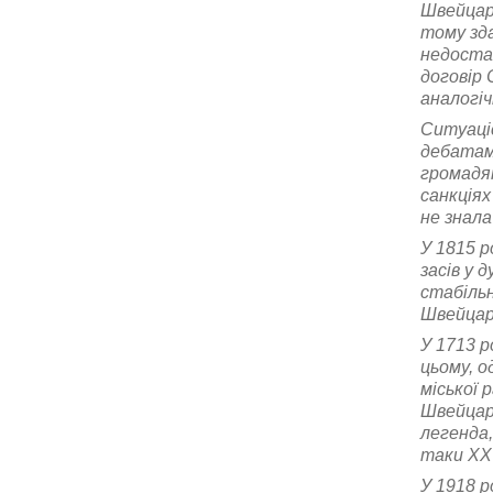
Швейцарі
тому зда
недостат
договір 
аналогіч
Ситуаці
дебатами
громадян
санкціях
не знала
У 1815 р
засів у 
стабіль
Швейцарі
У 1713 р
цьому, о
міської 
Швейцарі
легенда,
таки XX
У 1918 р