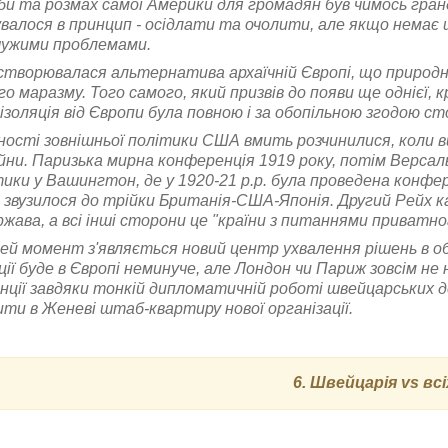
и та розмах самої Америки для громадян був чимось гранд
валося в принцип - осідлати та очолити, але якщо немає 
ужими проблемами.
створювалася альтернатива архаїчній Європі, що природно
о маразму. Того самого, який призвів до появи ще однієї, 
е ізоляція від Європи була повною і за обопільною згодою ст
ності зовнішньої політики США вмить розчинилися, коли в
ійни. Паризька мирна конференція 1919 року, потім Версал
ики у Вашингтон, де у 1920-21 р.р. була проведена конфер
 звузилося до трійки Британія-США-Японія. Другий Рейх кан
жава, а всі інші сторони це "країни з питаннями приватно
ей момент з'являється новий центр ухвалення рішень в обр
ції буде в Європі неминуче, але Лондон чи Париж зовсім н
нції завдяки тонкій дипломатичній роботі швейцарських 
ти в Женеві штаб-квартиру нової організації.
6. Швейцарія vs всі