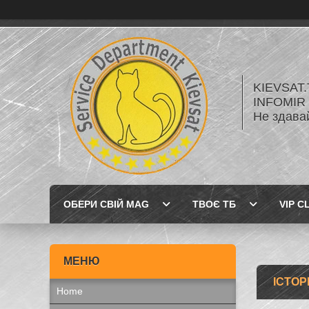
KIEVSAT.
INFOMIR 
Не здава
ОБЕРИ СВІЙ MAG
ТВОЄ ТБ
VIP C
ІСТОР
Home