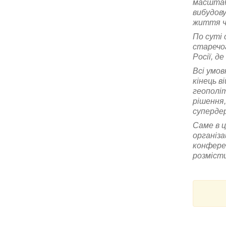
масштаб
вибудову
життя ч
По суті 
старечог
Росії, д
Всі умов
кінець в
геополіт
рішення,
супердер
Саме в ц
організа
конфере
розмісти