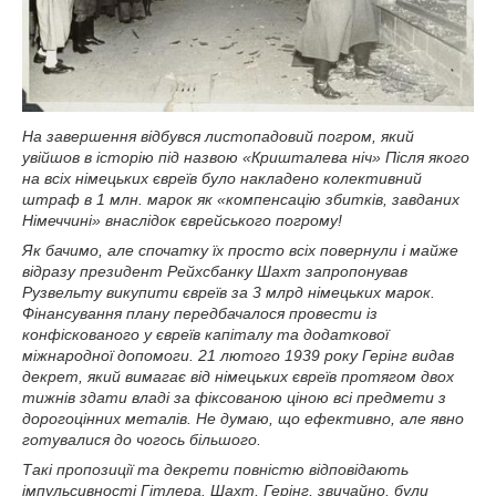
На завершення відбувся листопадовий погром, який
увійшов в історію під назвою «Кришталева ніч» Після якого
на всіх німецьких євреїв було накладено колективний
штраф в 1 млн. марок як «компенсацію збитків, завданих
Німеччині» внаслідок єврейського погрому!
Як бачимо, але спочатку їх просто всіх повернули і майже
відразу президент Рейхсбанку Шахт запропонував
Рузвельту викупити євреїв за 3 млрд німецьких марок.
Фінансування плану передбачалося провести із
конфіскованого у євреїв капіталу та додаткової
міжнародної допомоги. 21 лютого 1939 року Герінг видав
декрет, який вимагає від німецьких євреїв протягом двох
тижнів здати владі за фіксованою ціною всі предмети з
дорогоцінних металів. Не думаю, що ефективно, але явно
готувалися до чогось більшого.
Такі пропозиції та декрети повністю відповідають
імпульсивності Гітлера. Шахт, Герінг, звичайно, були