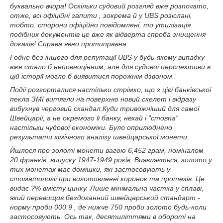
буквально вчора! Оскільки судовий розгляд вже розпочато,
отже, всі офіційні запити , зокрема й у UBS розіслані,
тобто. сторони офіційно повідомлені, то утилізація
подібних документів це вже як відверта спроба знищення
доказів! Справа явно протиправна.
І одне без іншого для репутації UBS у будь-якому випадку
вже стало б неповноцінним, але для судової перспективи в
цій історії могло б виявитися порожнім дзвоном.
Події розгорталися настільки стрімко, що з цієї банківської
пекла ЗМІ витягли на поверхню новий скелет і відразу
вибухнув черговий скандал.Куди тривожніший для самої
Швейцарії, а не окремого її банку, нехай і "стовпа"
настільки чудової економіки. Було оприлюднено
результати хімічного аналізу швейцарської монети.
Йшлося про золоті монети вагою 6,452 грам, номіналом
20 франків, випуску 1947-1949 років. Виявляється, золото у
тих монетах має домішки, які застосовують у
стоматології при виготовленні коронок та протезів. Це
видає ?% вмісту цинку. Лише мінімальна частка у сплаві,
який перевищив бездоганний швейцарський стандарт -
норму проби 000.9 , де нижче 750 проби золото будь-коли
застосовують. Ось так, десятиліттями в обороті на