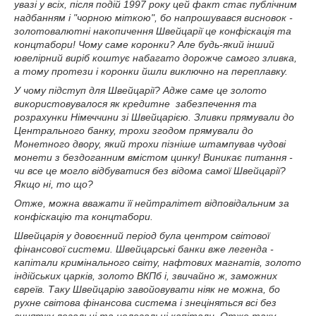
увазі у всіх, після подій 1997 року цей факт стає публічним
надбанням і "чорною міткою", бо напрошувався висновок -
золотовалютні накопичення Швейцарії це конфіскація та
концтабори! Чому саме коронки? Але будь-який інший
ювелірний виріб коштує набагато дорожче самого зливка,
а тому протези і коронки йшли виключно на переплавку.
У чому підступ для Швейцарії? Адже саме це золото
використовувалося як кредитне забезпечення та
розрахунки Німеччини зі Швейцарією. Зливки прямували до
Центрального банку, трохи згодом прямували до
Монетного двору, який трохи пізніше штампував чудові
монети з бездоганним вмістом цинку! Виникає питання -
чи все це могло відбуватися без відома самої Швейцарії?
Якщо ні, то що?
Отже, можна вважати її нейтралітет відповідальним за
конфіскацію та концтабори.
Швейцарія у довоєнний період була центром світової
фінансової системи. Швейцарські банки вже легенда -
капітали кримінального світу, нафтових магнатів, золото
індійських царків, золото ВКПб і, звичайно ж, заможних
євреїв. Таку Швейцарію завойовувати ніяк не можна, бо
рухне світова фінансова система і знеціняться всі без
винятку легальні та нелегальні капітали. Отже таку