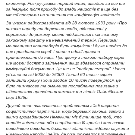
економіці. Розкручувався перший етап, швидше за все ще
за інерцією після приходу до влади нацистів та ще без
чіткої програми на знищення та конфіскацію капіталів.
За указом рейхспрезидента від 28 лютого 1933 року «Про
захист народу та держави» особи, підозрювані у
ворожості до режиму, могли піддаватися так званому
захисному арешту на невизначений термін. Першими
мешканцями концтаборів були комуністи і дуже швидко до
них приєдналися євреї. І лише з однієї причини –
приналежність до нації. При цьому з такого табору євреї
ще могли досягти звільнення, якщо вдавалося отримати
імміграційні документи. Це ще не "табори смерті". Число
ув'язнених від 8000 до 26000. Понад 60 тисяч євреїв
залишили країну і хоча згодом 10 тисяч повернулося, це
було тимчасове та оманливе послаблення пов'язане з
підготовкою проведення зимових та літніх Олімпійських
Ігор 1936р.
Другий етап визначається прийняттям з'їзді націонал-
соціалістичної партії т.зв. нюрнберзьких законів, згідно з
якими громадянином Німеччини міг бути лише той, хто
володіє «німецькою або спорідненою їй кров'ю і хто своєю
поведінкою доводить бажання і здатність віддано служити
німецькому народу і рейху, де розширювалося тлумачення