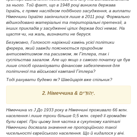
за нього. Той факт, що в 1948 році виникла держава
Ізраїль, є пряме наслідком подібного засудження, а виплати
Німеччини Ізраїлю закінчилися лише в 2011 році. Формально
відшкодовано матеріальні та територіальні претензії, а
інших прикладів у засудженні цілих держав досі немає. На
щастя чи, на жаль, визначити не беруся.
Безумовно, Голокост наріжний камінь усієї політики
фюрера, який завжди пояснюється природним
антисемітизмом та расизмом, як Гітлера, так і
суспільства загалом. Але що якщо з самого початку це був
лише спосіб організувати фінансове забезпечення для
політичної та військової кампанії Гітлера?
Тоді рахувати будемо як? Швейцарія вже спільник?
2.
Німеччина &
יְהוּדִים
.‎
Німеччина vs J До 1933 року в Німеччині проживало 66 млн.
населення і лише трохи більше 0,5 млн. серед її громадян
були євреї. При цьому їхня частка в сукупному капіталі
Німеччини досягала значення не пропорційного такої
чисельності єврейського населення. Що й кидалося у вічі.