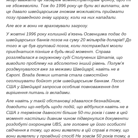
не збожеволіли. Тож до 1996 року це були всі виплати, але
це давало швейцарським гномам можливість приймати
позу праведного гніву щоразу, коли на них нападали.
Але все ж вони не враховували загрозу.
У жовтні 1996 року колишній в'язень Освенцима подає до
швейцарських банків позов на суму 20 мільярдів доларів!! До
того ж це був груповий позов, коли постраждалі могли
приєднатися пізніше в будь-який момент. Справа
розглядалася в окружному суді Сполучених Штатів, що
виводило проблему на абсолютно інший рівень. Полум'я
роздмухувалося вже за межами Швейцарії, навіть не в
Європі. Влада деяких штатів стала самостійно
оголошувати бойкот усім швейцарським банкам. Посол
США у Швейцарії запросив особливі повноваження для
вирішення питань із вкладами.
Але навіть у такій обстановці здавалося безнадійним,
доводити що-небудь щодо подій, що відбулися навіть не в
США з терміном давності більше 50-ти років і саме в цей
момент настільки дивним чином підвернулися документи
роздобуті охоронцем UBS, але головне це його особисті
свідчення в тому, що вони виявляли в цій справі в тому, що
вони виявляли у провідний спосіб Не зовсім 50 років тому, а