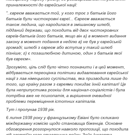
приналежності до єврейської нації:
"..євреєм вважається той, у кого троє з батьків його
батьків були чистокровні євреї... Євреєм вважається
також людина, що народилася в змішаному шлюбі,
підданий держави, що походить від двох чистокровних
євреїв-батьків його батьків, якщо він а) в момент видання
закону в момент подання в неділю в) не був у єврейській
громаді; шлюбі з євреєм або вступив у такий шлюб
пізніше; г) є позашлюбною дитиною, один з батьків якої
був євреєм».
Зрозуміло, ціль слід було чітко позначити і в цей момент,
відбувається переоцінка політики видавлювання єврейської
нації з лав німецького суспільства, яка призводила лише до
того, що країну разом з євреями покидає їхній капітал! Це
була неприпустима розкіш для націонал-соціалістів і була
потрібна вже не психопатія, а вирішення очевидної
проблеми переміщення істотних капіталів.
Тут і пролунав 1938 рік.
6 липня 1938 року у французькому Евіані було скликано
міждержавну комісію щодо становища біженців. Основне
обговорення розгорнулося навколо пропозиції, що походила
від австрійського ставленика рейху, Зейс-Інкварта -