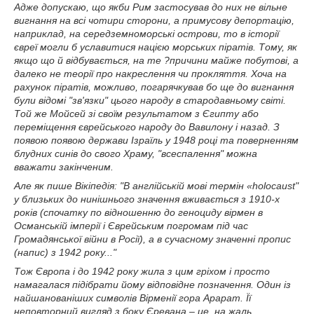
Адже допускаю, що якби Рим застосував до них не вільне
вигнання на всі чотири сторони, а примусову депортацію,
наприклад, на середземноморські острови, то в історії
євреї могли б уславитися нацією морських піратів. Тому, як
якщо що й відбувається, на те ?причини майже побутові, а
далеко не теорії про накреслення чи прокляття. Хоча на
рахунок піратів, можливо, погарячкував бо ще до вигнання
були відомі "зв'язки" цього народу в стародавньому світі.
Той же Мойсей зі своїм результатом з Єгипту або
переміщення єврейського народу до Вавилону і назад. З
появою появою держави Ізраїль у 1948 році та поверненням
блудних синів до свого Храму, "всеспалення" можна
вважати закінченим.
Але як пише Вікіпедія: "В англійській мові термін «holocaust"
у близьких до нинішнього значення вживається з 1910-х
років (спочатку по відношенню до геноциду вірмен в
Османській імперії і Єврейським погромам під час
Громадянської війни в Росії), а в сучасному значенні пропис
(напис) з 1942 року..."
Тож Європа і до 1942 року жила з цим гріхом і просто
намагалася підібрати йому відповідне позначення. Один із
найшанованіших символів Вірменії гора Арарат. Її
неповторний вигляд з боку Єревана – це, на жаль,