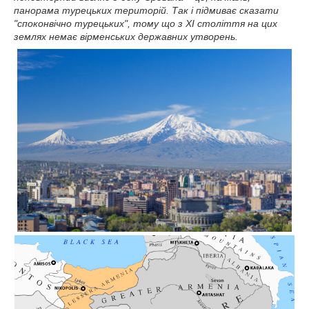
панорама турецьких територій. Так і підмиває сказати
"споконвічно турецьких", тому що з XI століття на цих
землях немає вірменських державних утворень.