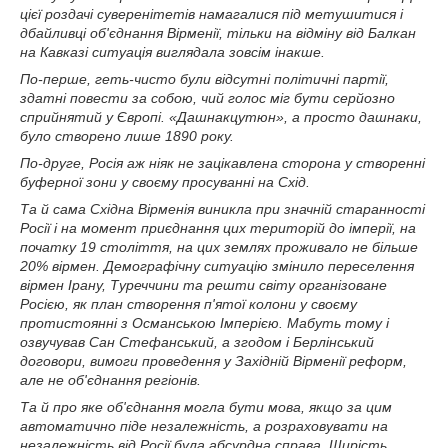
цієї роздачі суверенітетів намагалися під метушитися і
дбайливці об'єднання Вірменії, тільки на відміну від Балкан
на Кавказі ситуація виглядала зовсім інакше.
По-перше, геть-чисто були відсутні політичні партії,
здатні повести за собою, чий голос міг бути серйозно
сприйнятий у Європі. «Дашнакцутюн», а просто дашнаки,
було створено лише 1890 року.
По-друге, Росія аж ніяк не зацікавлена ​​сторона у створенні
буферної зони у своєму просуванні на Схід.
Та й сама Східна Вірменія виникла при значній старанності
Росії і на момент приєднання цих територій до імперії, на
початку 19 століття, на цих землях проживало не більше
20% вірмен. Демографічну ситуацію змінило переселення
вірмен Ірану, Туреччини та решти світу організоване
Росією, як план створення п'ятої колони у своєму
протистоянні з Османською Імперією. Мабуть тому і
озвучував Сан Стефанський, а згодом і Берлінський
договори, вимоги проведення у Західній Вірменії реформ,
але не об'єднання регіонів.
Та й про яке об'єднання могла бути мова, якщо за цим
автоматично піде незалежність, а розраховувати на
незалежність від Росії була абсурдна справа. Щирість