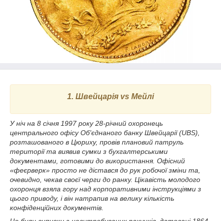
1. Швейцарія vs Мейлі
У ніч на 8 січня 1997 року 28-річний охоронець
центрального офісу Об'єднаного банку Швейцарії (UBS),
розташованого в Цюриху, провів плановий патруль
території та виявив сумки з бухгалтерськими
документами, готовими до використання. Офісний
«феєрверк» просто не дістався до рук робочої зміни та,
очевидно, чекав своєї черги до ранку. Цікавість молодого
охоронця взяла гору над корпоративними інструкціями з
цього приводу, і він натрапив на велику кількість
конфіденційних документів.
Це були виписки з невитребуваних рахунків, датовані 1864-