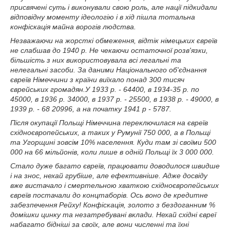
присвячені суть і виконували свою роль, але нації підкидали
відповідну моменту ідеологію і в хід пішла тотальна
конфіскація майна ворогів людства.
Незважаючи на жорсткі обмеження, відтік німецьких євреїв
не слабшав до 1940 р. Не чекаючи остаточної розв'язки,
більшість з них використовувала всі легальні та
нелегальні засоби. За даними Національного об'єднання
євреїв Німеччини з країни виїхало понад 300 тисяч
єврейських громадян.У 1933 р. - 64400, в 1934-35 р. по
45000, в 1936 р. 34000, в 1937 р. - 25500, в 1938 р. - 49000, в
1939 р. - 68 20996, а на початку 1941 р - 5787.
Після окупації Польщі Німеччина переключилася на євреїв
східноєвропейських, а таких у Румунії 750 000, а в Польщі
та Угорщині зовсім 10% населення. Куди там зі своїми 500
000 на 66 мільйонів, коли лише в одній Польщі їх 3 000 000.
Стало дуже багато євреїв, працювати доводилося швидше
і на знос, нехай грубіше, але ефективніше. Адже досвіду
вже вистачало і смертельною хваткою східноєвропейських
євреїв постачали до концтаборів. Ось воно де кредитне
забезпечення Рейху! Конфіскація, золото з бездоганним %
домішки цинку та незатребувані вклади. Нехай східні євреї
набагато бідніші за своїх, але вони численні та їхні