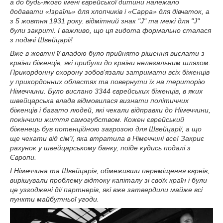
а до будь-якого імені єврейської дитини належало
додавати «Ізраїль» для хлопчиків і «Сарра» для дівчаток, а
з 5 жовтня 1931 року. відмітний знак "J" та межі для "J"
були закриті. І важливо, що ця гидота формально сталася
з подачі Швейцарії!
Вже в жовтні її владою було прийнято рішення вислати з
країни біженців, які прибули до країни нелегальним шляхом.
Прикордонну охорону зобов'язали затримати всіх біженців
у прикордонних областях та повернути їх на територію
Німеччини. Було вислано 3344 єврейських біженців, в яких
швейцарська влада відмовилася визнати політичних
біженців і багато людей, які чекали відправки до Німеччини,
покінчили життя самогубством. Кожен єврейський
біженець був потенційною загрозою для Швейцарії, а що
ще чекати від сім'ї, яка втратила в Німеччині все! Закриє
рахунок у швейцарському банку, поїде кудись подалі з
Європи.
І Німеччина та Швейцарія, обмеживши переміщення євреїв,
вирішували проблему відтоку капіталу зі своїх країн і були
це узгоджені дії партнерів, які вже затвердили майже всі
пункти майбутньої угоди.