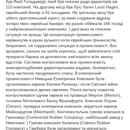
був Якоб Гольдшмідт, який був членом ради директорів аж
110 компаній. На другому місці був Луїс Хаген Louis Hagen,
єврейський банкір із 62 посадами. На третьому місці був
нібито християнський юрист, за яким слідували відразу
чотири явно єврейські банкіри, які разом обіймали 166 посад
у найрізноманітніших компаніях. І далі вниз за списком
ситуація не краща. Ця концентрація промислового
керівництва в руках вузького кола єврейських фінансистів,
безумовно, не оздоровлює ситуацію в промисловості. Все
зрозуміло, сильно не треба корятись, щоб забезпечити собі
прекрасні бариші за допомогою нав'язаного всім закону
відсотків. Система контролювати всю промисловість
комісароподібними директорськими радами, безперечно,
була частиною продуманого плану. В електричній
промисловості Німецька Електрична Компанія була
організована євреєм Емілем Ратенау і після Світової війни
контролювалася двома євреями. Ринок металу повністю
контролювався одним євреєм на прізвище Мертон (Merton),
головою Металевого Банку Франкфурта. Компанія Осрам
(Osram), провідна електрична компанія, керується євреєм
Мейнхардтом (Meinhardt). Континентальна гумова компанія в
Ганновері (Continental Rubber Company), найбільший завод у
Німеччині. І Гумова компанія Калмона (Calmon Rubber
Company) у Гамбурзі були організовані та керуються