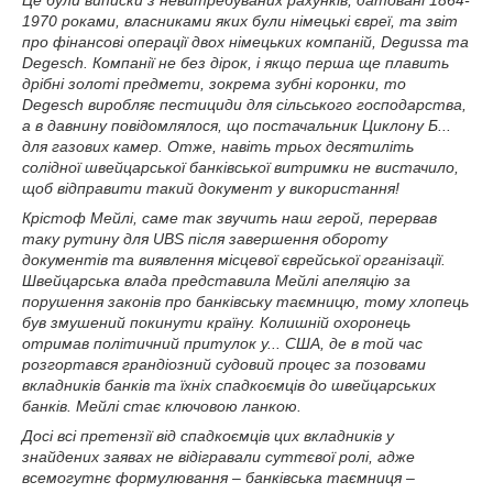
1970 роками, власниками яких були німецькі євреї, та звіт
про фінансові операції двох німецьких компаній, Degussa та
Degesch. Компанії не без дірок, і якщо перша ще плавить
дрібні золоті предмети, зокрема зубні коронки, то
Degesch виробляє пестициди для сільського господарства,
а в давнину повідомлялося, що постачальник Циклону Б...
для газових камер. Отже, навіть трьох десятиліть
солідної швейцарської банківської витримки не вистачило,
щоб відправити такий документ у використання!
Крістоф Мейлі, саме так звучить наш герой, перервав
таку рутину для UBS після завершення обороту
документів та виявлення місцевої єврейської організації.
Швейцарська влада представила Мейлі апеляцію за
порушення законів про банківську таємницю, тому хлопець
був змушений покинути країну. Колишній охоронець
отримав політичний притулок у... США, де в той час
розгортався грандіозний судовий процес за позовами
вкладників банків та їхніх спадкоємців до швейцарських
банків. Мейлі стає ключовою ланкою.
Досі всі претензії від спадкоємців цих вкладників у
знайдених заявах не відігравали суттєвої ролі, адже
всемогутнє формулювання – банківська таємниця –