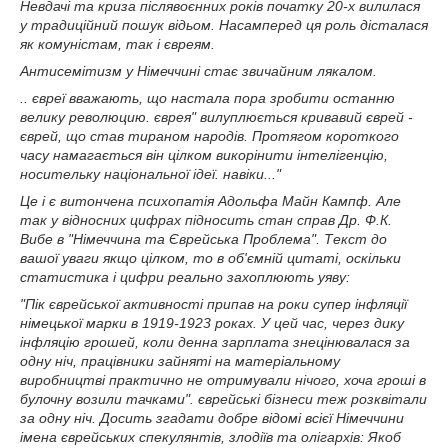
Невдачі та криза післявоєнних років початку 20-х вилилася
у традиційний пошук відьом. Насамперед ця роль дісталася
як комуністам, так і євреям.
Антисемітизм у Німеччині стає звичайним лякалом.
.. євреї вважають, що настала пора зробити останню
велику революцию. єврея" вилуплюється кривавий єврей -
єврей, що став тираном народів. Протягом короткого
часу намагається він цілком викорінити інтелігенцію,
носительку національної ідеї. навіки..."
Це і є витончена психопатія Адольфа Майн Кампф. Але
так у відносних цифрах підносить стан справ Др. Ф.К.
Вибе в "Німеччина та Єврейська Проблема". Текст до
вашої уваги якщо цілком, то в об'ємній цитаті, оскільки
статистика і цифри реально захоплюють уяву:
"Пік єврейської активності припав на роки супер інфляції
німецької марки в 1919-1923 роках. У цей час, через дику
інфляцію грошей, коли денна зарплата знецінювалася за
одну ніч, працівники зайняті на матеріальному
виробництві практично не отримували нічого, хоча гроші в
булочну возили тачками". єврейські бізнеси теж розквітали
за одну ніч. Досить згадати добре відомі всієї Німеччини
імена єврейських спекулянтів, злодіїв та олігархів: Якоб