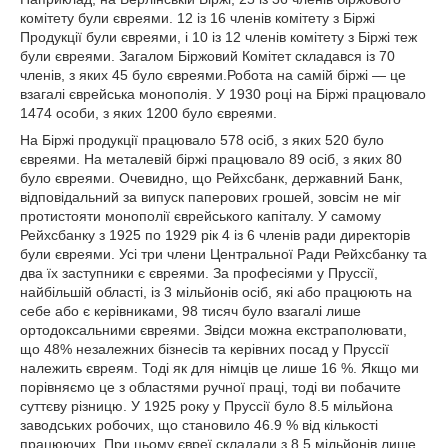
комітету були євреями. 12 із 16 членів комітету з Біржі
Продукції були євреями, і 10 із 12 членів комітету з Біржі теж
були євреями. Загалом Біржовий Комітет складався із 70
членів, з яких 45 було євреями.Робота на самій біржі — це
взагалі єврейська монополія. У 1930 році на Біржі працювало
1474 особи, з яких 1200 було євреями.
На Біржі продукції працювало 578 осіб, з яких 520 було
євреями. На металевій біржі працювало 89 осіб, з яких 80
було євреями. Очевидно, що Рейхсбанк, державний Банк,
відповідальний за випуск паперових грошей, зовсім не міг
протистояти монополії єврейського капіталу. У самому
Рейхсбанку з 1925 по 1929 рік 4 із 6 членів ради директорів
були євреями. Усі три члени Центральної Ради Рейхсбанку та
два їх заступники є євреями. За професіями у Пруссії,
найбільшій області, із 3 мільйонів осіб, які або працюють на
себе або є керівниками, 98 тисяч було взагалі лише
ортодоксальними євреями. Звідси можна екстраполювати,
що 48% незалежних бізнесів та керівних посад у Пруссії
належить євреям. Тоді як для німців це лише 16 %. Якщо ми
порівняємо це з областями ручної праці, тоді ви побачите
суттєву різницю. У 1925 року у Пруссії було 8.5 мільйона
заводських робочих, що становило 46.9 % від кількості
працюючих. При цьому євреї складали з 8.5 мільйонів лише