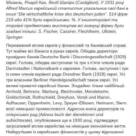
Міхаель, Річард Кан, Якоб Шапіро (Castiglioni). У 1931 році
Alfred Marcus єврейський статистик узагальнив свої дані в
книзі “Die wirtschaftliche krise des deutschen juden”. 514 фірм
219 або 41% були єврейськими. %. У книготоргівлі та
торгівлі предметами мистецтва всі значущі фірми були
згадані тільки: S. Fischer, Cassirer, Flechtheim, Ullstein,
Springer.
Переважний вплив євреїв у фінансовій та банківській справі.
Тут майже всі бізнеси в руках євреїв. Обидва директори
провідних банків Deutsche Bank і Discontogesellschaft (1929)
євреї. Голова, обидва заступники та три з п'яти членів ради
Darmstadter і Nationalbank є євреями. Голова, заступник і три
із семи членів керівної ради Dresdner Bank (1928) євреї. Усі
три власники Berliner Handelgesellschaft також євреї. Усі
великі приватні єврейські банки. Згадаймо тільки найбільші:
Arnhold, Behrens, Warburg, Bleichroder, Mendelsohn,
Goldschmidt, Rothschield, Dreyfuss, Vondi und Maron,
Aufhauser, Oppenheim, Levy, Speyer-Ellissen, Heimann, Stern.
всієї німецької промисловості. Адресна книга директорів та
опікунських рад (Adress buch der dierektoren und
aufsichtsrate), опублікована ще в 1930 році, підтверджує
загрозливий вплив єврейства на німецьке економічне життя.
Найкрутішим із єврейських фінансистів у цьому відношенні