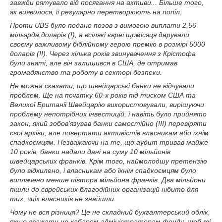
завжди рятувало від посягання на активи... Більше того,
як виявилося, її регулярно перетворюють на попіл.
Проти UBS було подано позов з вимогою виплати 2,56
мільярда доларів (!), а всілякі євреї щомісяця дарували
своєму важливому біблійному герою премію в розмірі 5000
доларів (!!). Через кілька років звинувачення з Крістофа
були зняті, але він залишився в США, де отримав
громадянство та роботу в секторі безпеки.
Не можна сказати, що швейцарські банки не відчували
проблем. Ще на початку 60-х років під тиском США та
Великої Британії Швейцарію використовували, вирішуючи
проблему непотрібних інвестицій, і навіть було прийнято
закон, який зобов'язував банки самостійно (!!!) перевіряти
свої архіви, але повертати активістів власникам або їхнім
спадкоємцям. Незважаючи на те, що аудит тривав майже
10 років, банки надали дані на суму 10 мільйонів
швейцарських франків. Крім того, наймолодшу претензію
було відхилено, і власникам або їхнім спадкоємцям було
виплачено менше півтора мільйона франків. Два мільйони
пішли до єврейських благодійних організацій нібито для
тих, чиїх власників не знайшли.
Чому не вся різниця? Це не складний бухгалтерський облік,
якщо вважати це хабарем адміністраторам фонду, щоб ті