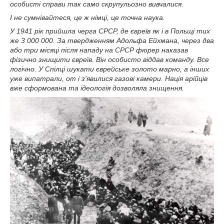
особисті справи так само скрупульозно вивчалися.
І не сумнівайтеся, це ж німці, це точна наука.
У 1941 рік прийшла черга СРСР, де євреїв як і в Польщі тих
же 3 000 000. За твердженням Адольфа Ейхмана, через два
або три місяці після нападу на СРСР фюрер наказав
фізично знищити євреїв. Він особисто віддав команду. Все
логічно. У Спілці шукати єврейське золото марно, а інших
уже випатрали, от і з'явилися газові камери. Нація арійців
вже сформована та ідеологія дозволяла знищення.