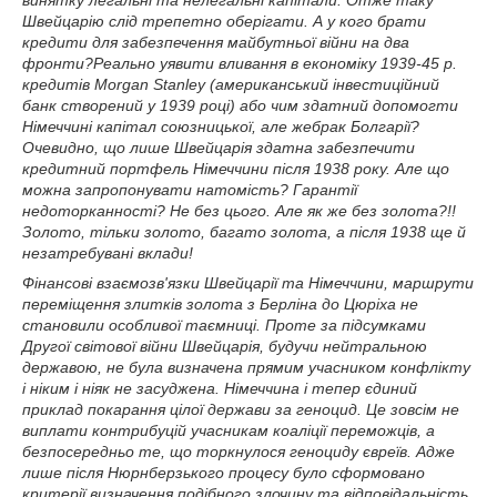
Швейцарію слід трепетно ​​оберігати. А у кого брати
кредити для забезпечення майбутньої війни на два
фронти?Реально уявити вливання в економіку 1939-45 р.
кредитів Morgan Stanley (американський інвестиційний
банк створений у 1939 році) або чим здатний допомогти
Німеччині капітал союзницької, але жебрак Болгарії?
Очевидно, що лише Швейцарія здатна забезпечити
кредитний портфель Німеччини після 1938 року. Але що
можна запропонувати натомість? Гарантії
недоторканності? Не без цього. Але як же без золота?!!
Золото, тільки золото, багато золота, а після 1938 ще й
незатребувані вклади!
Фінансові взаємозв'язки Швейцарії та Німеччини, маршрути
переміщення злитків золота з Берліна до Цюріха не
становили особливої ​​таємниці. Проте за підсумками
Другої світової війни Швейцарія, будучи нейтральною
державою, не була визначена прямим учасником конфлікту
і ніким і ніяк не засуджена. Німеччина і тепер єдиний
приклад покарання цілої держави за геноцид. Це зовсім не
виплати контрибуцій учасникам коаліції переможців, а
безпосередньо те, що торкнулося геноциду євреїв. Адже
лише після Нюрнберзького процесу було сформовано
критерії визначення подібного злочину та відповідальність