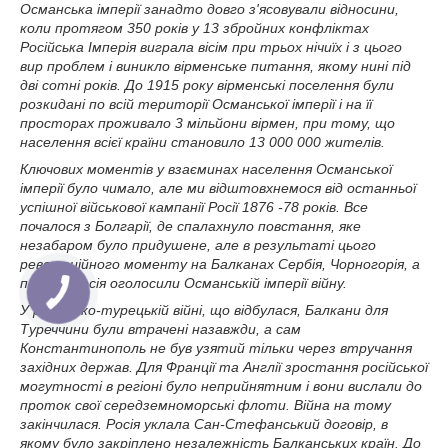
Османська імперії занадто довго з'ясовували відносини,
коли протягом 350 років у 13 збройних конфліктах
Російська Імперія виграла вісім при трьох нічиїх і з цього
вир проблем і виникло вірменське питання, якому нині під
дві сотні років. До 1915 року вірменські поселення були
розкидані по всій території Османської імперії і на її
просторах проживало 3 мільйони вірмен, при тому, що
населення всієї країни становило 13 000 000 жителів.
Ключових моментів у взаєминах населення Османської
імперії було чимало, але ми відштовхнемося від останньої
успішної військової кампанії Росії 1876 -78 років. Все
почалося з Болгарії, де спалахнуло повстання, яке
незабаром було придушене, але в результаті цього
революційного моменту на Балканах Сербія, Чорногорія, а
потім і Росія оголосили Османській імперії війну.
У російсько-турецькій війні, що відбулася, Балкани для
Туреччини були втрачені назавжди, а сам
Константинополь не був узятий тільки через втручання
західних держав. Для Франції та Англії зростання російської
могутності в регіоні було неприйнятним і вони вислали до
проток свої середземноморські флоти. Війна на тому
закінчилася. Росія уклала Сан-Стефанський договір, в
якому було закріплено незалежність Балканських країн. До