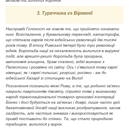
вкладів та золотих коронок.
3. Туреччина vs Вірменії
Насправді Голокост не зовсім те, що прийнято означати
нині. Всеспалення, у буквальному перекладі, катастрофа,
що спіткала євреїв після юдейських революцій дві тисячі
років тому. В епоху Римської Імперії було три революції
юдеїв. Боротьба нації за незалежність вилилися в вируючі
події, але врешті-решт боротьба була програна,
автономія знищена, Храм спалено, юдеї вигнано з
Палестини і розвіяно по світу. Ось і з'явилися тому євреї
німецькі, як і євреї польські, угорські, росіяни - аж до
юдейської Хазарії зі столицею на Волзі!
Розселення позначили межі Риму, а те, що родинні зв'язки
накрили павутинням півсвіту, сприяло появі у вигнаному
народі транснаціональної товарно-грошової кооперації.
Бізнес і досі будується на зв'язках і довірі, лише часто цей
багатовіковий досвід нації викликає роздратування, часом
заздрість, але частіше зневага і використовується як
привід поставити до стінки. Те, що стало природною
традицією, вилилося у вирок.