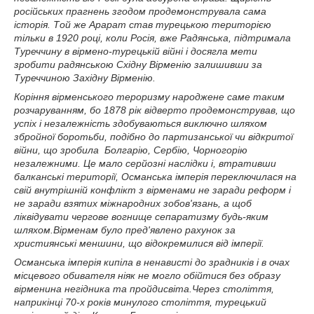
російських прагнень згодом продемонструвала сама
історія. Той же Арарат став турецькою територією
тільки в 1920 році, коли Росія, вже Радянська, підтримала
Туреччину в вірмено-турецькій війні і досягла мети
зробити радянською Східну Вірменію залишивши за
Туреччиною Західну Вірменію.
Коріння вірменського тероризму народжене саме таким
розчаруванням, бо 1878 рік відверто продемонстрував, що
успіх і незалежність здобуваються виключно шляхом
збройної боротьби, подібно до партизанської чи відкритої
війни, що зробила Болгарію, Сербію, Чорногорію
незалежними. Це мало серйозні наслідки і, втративши
балканські території, Османська імперія переключилася на
свій внутрішній конфлікт з вірменами не заради реформ і
не заради взятих міжнародних зобов'язань, а щоб
ліквідувати чергове вогнище сепаратизму будь-яким
шляхом.Вірменам було пред'явлено рахунок за
християнські меншини, що відокремилися від імперії.
Османська імперія кипіла в ненависті до зрадників і в очах
місцевого обивателя ніяк не могло обійтися без образу
вірменина негідника та пройдисвіта.Через століття,
наприкінці 70-х років минулого століття, турецький