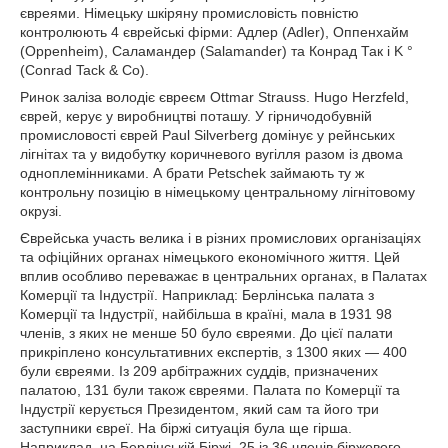
євреями. Німецьку шкіряну промисловість повністю
контролюють 4 єврейські фірми: Адлер (Adler), Оппенхайм
(Oppenheim), Саламандер (Salamander) та Конрад Так і K °
(Conrad Tack & Co).
Ринок заліза володіє євреєм Ottmar Strauss. Hugo Herzfeld,
єврей, керує у виробництві поташу. У гірничодобувній
промисловості єврей Paul Silverberg домінує у рейнських
лігнітах та у видобутку коричневого вугілля разом із двома
одноплемінниками. А брати Petschek займають ту ж
контрольну позицію в німецькому центральному лігнітовому
окрузі.
Єврейська участь велика і в різних промислових організаціях
та офіційних органах німецького економічного життя. Цей
вплив особливо переважає в центральних органах, в Палатах
Комерції та Індустрії. Наприклад: Берлінська палата з
Комерції та Індустрії, найбільша в країні, мала в 1931 98
членів, з яких не менше 50 було євреями. До цієї палати
прикріплено консультативних експертів, з 1300 яких — 400
були євреями. Із 209 арбітражних суддів, призначених
палатою, 131 були також євреями. Палата по Комерції та
Індустрії керується Президентом, який сам та його три
заступники євреї. На біржі ситуація була ще гірша.
Наприклад, на Берлінській Біржі, 25 із 36 членів біржового