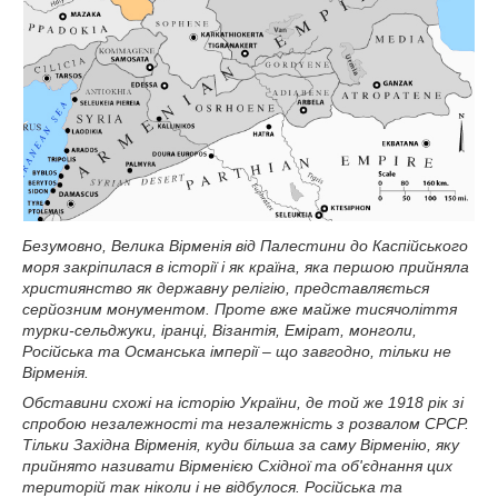
Безумовно, Велика Вірменія від Палестини до Каспійського
моря закріпилася в історії і як країна, яка першою прийняла
християнство як державну релігію, представляється
серйозним монументом. Проте вже майже тисячоліття
турки-сельджуки, іранці, Візантія, Емірат, монголи,
Російська та Османська імперії – що завгодно, тільки не
Вірменія.
Обставини схожі на історію України, де той же 1918 рік зі
спробою незалежності та незалежність з розвалом СРСР.
Тільки Західна Вірменія, куди більша за саму Вірменію, яку
прийнято називати Вірменією Східної та об'єднання цих
територій так ніколи і не відбулося. Російська та