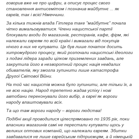
говорив вже не про цифри, а описує процес свого
становлення антисемітом і позначив майбутнє ... як
євреїв, так і всієї Німеччини.
За кілька тижнів влада Гітлера таке "майбутнє" почала
чітко вимальовуватися. Члени нацистської партії
блокували входи до магазинів, ресторанів, кафе, фірм, які
належали євреям по всій країні і вимагали від покупців
нічого в них не купувати. Це був лише початок досить
хитромудрого процесу, який розпочали нацистські ідеологи
з подачі лідера заради цілком приземлених завдань, але
закрутила його в незворотний процес нація невдалих
обивателів, яку змогла зупинити лише катастрофа
Другої Світової Війни.
На той час нацистів можна було зупинити, але тільки їх, а
не всю націю. Народ трепетно ​​жадав успіху і нові
автобани переконували його вибір, а євреї як вороги
народу влаштовували всіх.
Та що там вороги народу – вороги людства!
Подібні акції проводилися цілеспрямовано по 1935 рік, поки
власники магазинів самі не перестали купувати щось у
великих оптових компаній, що належали євреям. Збитки
завдавалися не лише єврейським підприємцям, а й німецькій