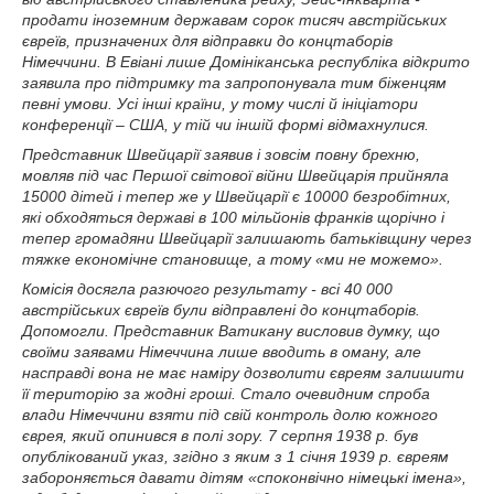
продати іноземним державам сорок тисяч австрійських
євреїв, призначених для відправки до концтаборів
Німеччини. В Евіані лише Домініканська республіка відкрито
заявила про підтримку та запропонувала тим біженцям
певні умови. Усі інші країни, у тому числі й ініціатори
конференції – США, у тій чи іншій формі відмахнулися.
Представник Швейцарії заявив і зовсім повну брехню,
мовляв під час Першої світової війни Швейцарія прийняла
15000 дітей і тепер же у Швейцарії є 10000 безробітних,
які обходяться державі в 100 мільйонів франків щорічно і
тепер громадяни Швейцарії залишають батьківщину через
тяжке економічне становище, а тому «ми не можемо».
Комісія досягла разючого результату - всі 40 000
австрійських євреїв були відправлені до концтаборів.
Допомогли. Представник Ватикану висловив думку, що
своїми заявами Німеччина лише вводить в оману, але
насправді вона не має наміру дозволити євреям залишити
її територію за жодні гроші. Стало очевидним спроба
влади Німеччини взяти під свій контроль долю кожного
єврея, який опинився в полі зору. 7 серпня 1938 р. був
опублікований указ, згідно з яким з 1 січня 1939 р. євреям
забороняється давати дітям «споконвічно німецькі імена»,