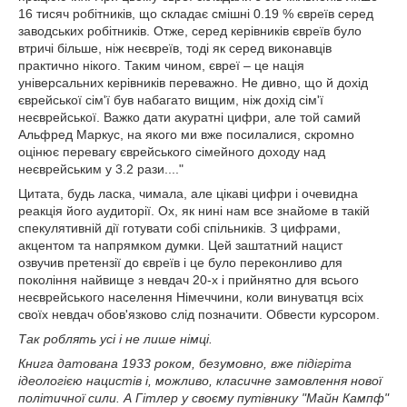
16 тисяч робітників, що складає смішні 0.19 % євреїв серед
заводських робітників. Отже, серед керівників євреїв було
втричі більше, ніж неєвреїв, тоді як серед виконавців
практично нікого. Таким чином, євреї – це нація
універсальних керівників переважно. Не дивно, що й дохід
єврейської сім'ї був набагато вищим, ніж дохід сім'ї
неєврейської. Важко дати акуратні цифри, але той самий
Альфред Маркус, на якого ми вже посилалися, скромно
оцінює перевагу єврейського сімейного доходу над
неєврейським у 3.2 рази...."
Цитата, будь ласка, чимала, але цікаві цифри і очевидна
реакція його аудиторії. Ох, як нині нам все знайоме в такій
спекулятивній дії готувати собі спільників. З цифрами,
акцентом та напрямком думки. Цей заштатний нацист
озвучив претензії до євреїв і це було переконливо для
покоління найвище з невдач 20-х і прийнятно для всього
неєврейського населення Німеччини, коли винуватця всіх
своїх невдач обов'язково слід позначити. Обвести курсором.
Так роблять усі і не лише німці.
Книга датована 1933 роком, безумовно, вже підігріта
ідеологією нацистів і, можливо, класичне замовлення нової
політичної сили. А Гітлер у своєму путівнику "Майн Кампф"