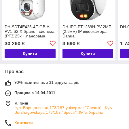
DH-SDT4E425-4F-GB-A-
DH-IPC-PT1239H-PV 2МП
DH-C
PV1-S2 X-Spans - система
(2.8мм) IP відеокамера
(PTZ 25х + панорама
Dahua
101°) PTZ відеокамера
30 260
3 690
1 7
₴
₴
Dahua
Купити
Купити
Про нас
90% позитивних з 31 відгука за рік
Працює з 14.04.2011
м. Київ
вул. Борщагівська 173/187 універмаг "Спектр" , Kyiv
Borshagovskaya 173/187 "Spectr", Київ, Україна
Контакти