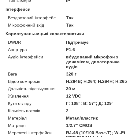
Тип камери
IP
Інтерфейси
Бездротовий інтерфейс
Так
Мікрофонний вхід
Так
Користувальницькі характеристики
DWDR
Підтримує
Апертура
F1.6
Аудіо інтерфейси
вбудований мікрофон з
динаміком, двостороннє
аудіо
Вага
320 г
Відео компресія
H.264B; H.264; H.264H; H.265
Дальність підсвічування
30 м
Живлення
12 VDC
Кути огляду
Г: 108°; В: 57°; Д: 129°
Кількість потоків
2
Матеріал
Метал/пластик
Матриця
1/2.7" CMOS
Мережеві інтерфейси
RJ-45 (10/100 Base-T); Wi-Fi