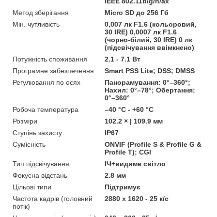
IEEE 802.11b/g/n/ax
Метод зберігання
Micro SD до 256 Гб
Мін. чутливість
0,007 лк F1.6 (кольоровий,
30 IRE) 0,0007 лк F1.6
(чорно-білий, 30 IRE) 0 лк
(підсвічування ввімкнено)
Потужність споживання
2.1 - 7.1 Вт
Програмне забезпечення
Smart PSS Lite; DSS; DMSS
Регулювання по осях
Панорамування: 0°–360°;
Нахил: 0°–78°; Обертання:
0°–360°
Робоча температура
–40 °C - +60 °C
Розміри
102.2 × | 109.9 мм
Ступінь захисту
IP67
Сумісність
ONVIF (Profile S & Profile G &
Profile T); CGI
Тип підсвічування
ІЧ+видиме світло
Фокусна відстань
2.8 мм
Цільові типи
Підтримує
Частота кадрів (головний
2880 х 1620 - 25 к/с
потік)