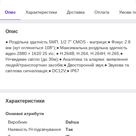
Опис
Характеристики
Доставка
Оплата
Умови п
Опис
● Роздільна здатність 5МП, 1/2.7" CMOS - матриця;● Фокус 2.8
мм (кут оглянеться 108°);● Максимальна роздільна здатність
відео 2880 × 1620 25 к\с; ● H.264B; H.264; H.264H; H.265;●
ІЧ+видиме світло (до 30м);● Аналітика та аларми: виявлення
людей/транспортних засобів;● Двосторонній звук;● Звукова та
світлова сигналізація;● DC12V;● IP67
Характеристики
Основні атрибути
Виробник
Dahua
Наявність ІЧ-підсвічування
Так