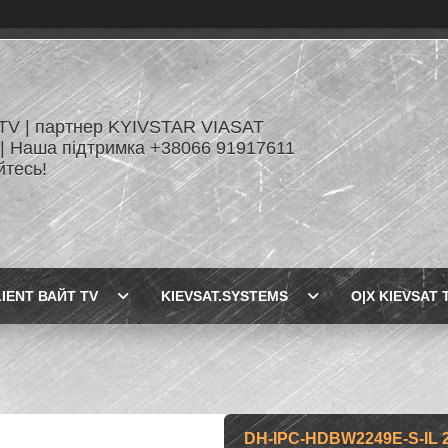
TV | партнер KYIVSTAR VIASAT
| Наша підтримка +38066 91917611
йтесь!
LIENT ВАЙТ TV
KIEVSAT.SYSTEMS
O|X KIEVSAT 
DH-IPC-HDBW2249E-S-IL 