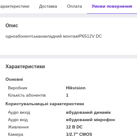
арактеристики
Доставка
Оплата
Умови повернення
Опис
одноабонентськанакладний монтажIP6512V DC
Характеристики
Основні
Виробник
Hikvision
Кількість абонентів
1
Користувальницькі характеристики
Аудіо вихід
вбудований динамік
Аудіо вхід
вбудований мікрофон
Живлення
12 В DC
Камера
1/2.7" CMOS