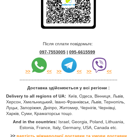
Після сплати повідомьтє:
097-7553005
|
095-6615599
>
>
<<
>
>
<<
>
>
<<
----------------------------------------------------------------
Доставка здійснюється у всі регіони :
Delivery to all regions of UA:
Київ, Одеса, Вінниця, Львів,
Херсон, Хмельницький, Івано-Франківськ, Львів, Тернопіль,
Луцьк, Запоріжжя, Дніпро, Житомир, Чернігів, Чернівці,
Харків, Суми, Краматорськ тощо.
And in the countries:
Israel, Georgia, Poland, Lithuania,
Estonia, France, Italy, Germany, USA, Canada etc.
>>
вартість міжнародної доставки та умови доставки