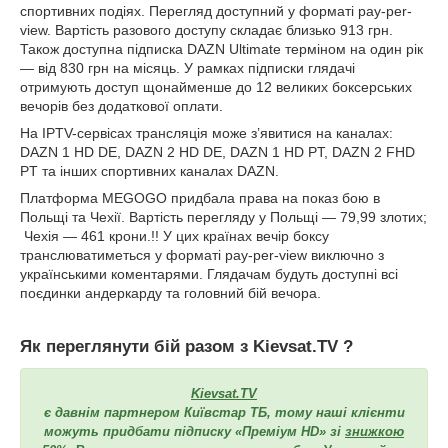
спортивних подіях. Перегляд доступний у форматі pay-per-
view. Вартість разового доступу складає близько 913 грн.
Також доступна підписка DAZN Ultimate терміном на один рік
— від 830 грн на місяць. У рамках підписки глядачі
отримують доступ щонайменше до 12 великих боксерських
вечорів без додаткової оплати.
На IPTV-сервісах трансляція може з’явитися на каналах:
DAZN 1 HD DE, DAZN 2 HD DE, DAZN 1 HD PT, DAZN 2 FHD
PT та інших спортивних каналах DAZN.
Платформа MEGOGO придбала права на показ бою в
Польщі та Чехії. Вартість перегляду у Польщі — 79,99 злотих;
Чехія — 461 крони.!! У цих країнах вечір боксу
транслюватиметься у форматі pay-per-view виключно з
українськими коментарями. Глядачам будуть доступні всі
поєдинки андеркарду та головний бій вечора.
Як переглянути бій разом з
Kievsat.TV
?
Kievsat.TV
є давнім партнером Київстар ТБ, тому наші клієнти
можуть придбати підписку «Преміум HD» зі
знижкою