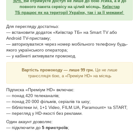
50%.
Ви отримуєте доступ не лише до бою Усика, а й до
повного пакета сервісу на цілий місяць.
Київстар
ТБ працює як на території України, так і за її межами!
Для перегляду достатньо:
— встановити додаток «Київстар ТБ» на Smart TV або
Android TV-приставку;
— авторизуватися через номер мобільного телефону будь-
якого українського оператора;
— у кабінеті активувати промокод.
Вартість промокоду — лише 99 грн.
Це не лише
транссляція бою, а «Преміум HD» на місяць
Підписка «Преміум HD» включає:
— понад 420 телеканалів;
— понад 20 000 фільмів, серіалів та шоу;
— бібліотеки ivi, 1+1 Video, FILM.UA, Paramount+ та START;
— перегляд у HD-якості без реклами.
Один акаунт дозволяє:
— підключити до
5 пристроїв
;