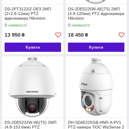
DS-2PT3122IZ-DE3 2МП
DS-2DE5225W-AE(T5) 2МП
(2+2.8-12мм) PTZ
(4.8-120мм) PTZ відеокамера
відеокамера Hikvision
Hikvision
В наявності
В наявності
13 950
18 450
₴
₴
Купити
Купити
DS-2DE5232W-AE(T5) 2МП
DH-SD4E225GB-HNR-A-PV1
(4.8-153.6мм) PTZ
PTZ-камера TiOC WizSense 2