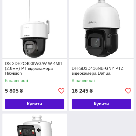
DS-2DE2C400IWG/W W 4МП
(2.8мм) PT відеокамера
DH-SD3D416NB-GNY PTZ
Hikvision
відеокамера Dahua
В наявності
В наявності
5 805
16 245
₴
₴
Купити
Купити