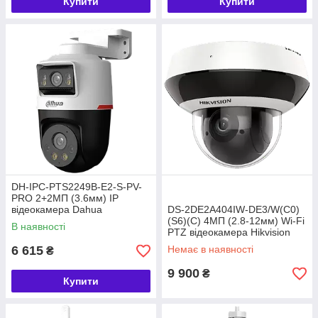
Купити
Купити
DH-IPC-PTS2249B-E2-S-PV-
PRO 2+2МП (3.6мм) IP
відеокамера Dahua
DS-2DE2A404IW-DE3/W(C0)
(S6)(C) 4МП (2.8-12мм) Wi-Fi
В наявності
PTZ відеокамера Hikvision
6 615
Немає в наявності
₴
9 900
₴
Купити