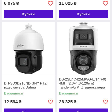
6 075
11 025
₴
₴
Купити
Купити
DS-2SE4C425MWG-E/14(F0)
DH-SD3D216NB-GNY PTZ
4МП (2.8+4.8-120мм)
відеокамера Dahua
TandemVu PTZ відеокамера
Hikvision
В наявності
В наявності
12 594
26 325
₴
₴